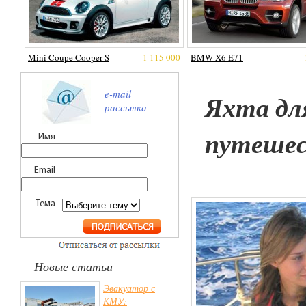
Mini Coupe Cooper S
1 115 000
BMW X6 E71
e-mail
Яхта дл
рассылка
путеше
Имя
Email
Тема
Новые статьи
Эвакуатор с
КМУ: