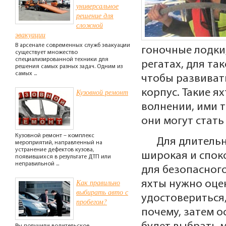
универсальное
решение для
сложной
эвакуации
В арсенале современных служб эвакуации
гоночные лодки
существует множество
специализированной техники для
регатах, для та
решения самых разных задач. Одним из
самых ...
чтобы развиват
Кузовной ремонт
корпус. Такие я
волнении, ими т
они могут стать
Кузовной ремонт – комплекс
Для длительн
мероприятий, направленный на
устранение дефектов кузова,
широкая и споко
появившихся в результате ДТП или
неправильной ...
для безопасног
Как правильно
яхты нужно оцен
выбирать авто с
удостовериться,
пробегом?
почему, затем о