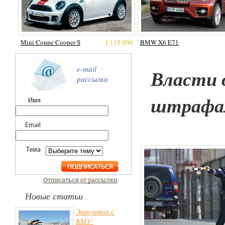
Mini Coupe Cooper S
1 115 000
BMW X6 E71
e-mail
Власти 
рассылка
штрафа
Имя
Email
Тема
Новые статьи
Эвакуатор с
КМУ: