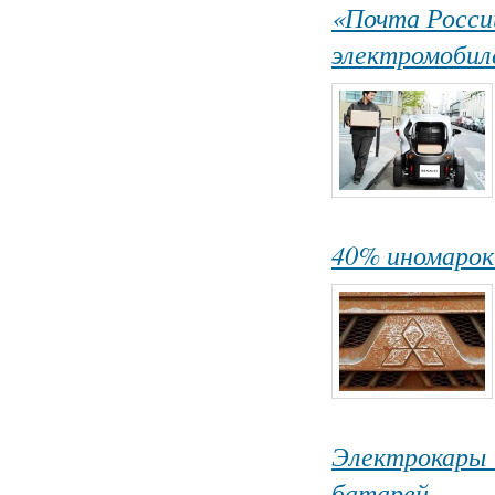
«Почта Росси
электромобил
40% иномарок 
Электрокары 
батарей