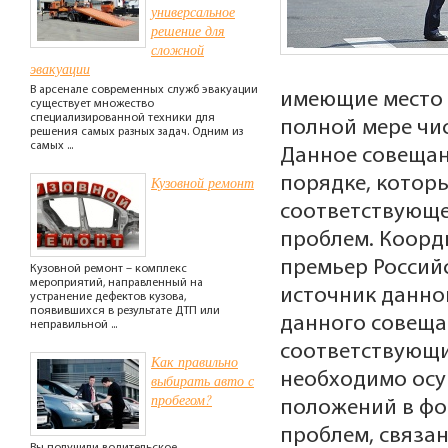
универсальное
решение для
сложной
эвакуации
В арсенале современных служб эвакуации
имеющие место 
существует множество
специализированной техники для
полной мере чи
решения самых разных задач. Одним из
самых ...
Данное совещан
Кузовной ремонт
порядке, котор
соответствующе
проблем. Коорд
премьер Россий
Кузовной ремонт – комплекс
мероприятий, направленный на
источник данно
устранение дефектов кузова,
появившихся в результате ДТП или
данного совеща
неправильной ...
соответствующи
Как правильно
необходимо осу
выбирать авто с
пробегом?
положений в фо
проблем, связа