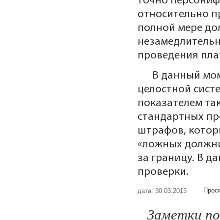
точно персониф
относительно п
полной мере до
незамедлительн
проведения пла
В данный мо
целостной сист
показателем та
стандартных пр
штрафов, котор
«ложных должни
за границу. В 
проверки.
Просм
дата: 30.03.2013
Заметки по