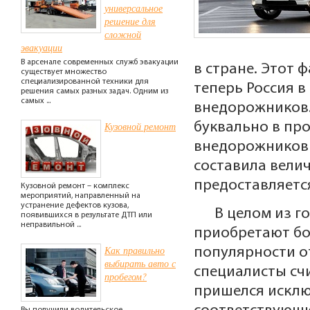
универсальное
решение для
сложной
эвакуации
В арсенале современных служб эвакуации
в стране. Этот 
существует множество
специализированной техники для
теперь Россия 
решения самых разных задач. Одним из
самых ...
внедорожников.
Кузовной ремонт
буквально в пр
внедорожников 
составила вели
предоставляетс
Кузовной ремонт – комплекс
мероприятий, направленный на
устранение дефектов кузова,
В целом из г
появившихся в результате ДТП или
неправильной ...
приобретают бо
Как правильно
популярности о
выбирать авто с
специалисты счи
пробегом?
пришелся исклю