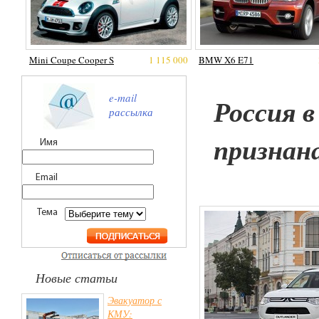
Mini Coupe Cooper S
1 115 000
BMW X6 E71
e-mail
Россия 
рассылка
признан
Имя
Email
Тема
Новые статьи
Эвакуатор с
КМУ: