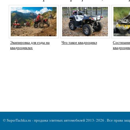
Экипировка для езды на
Что такое квадроцикл
Состязани
квадроциклах
квадроцик
© SuperTachka.ru - продажа элитных автомобилей 2013- 2026 . Все права з