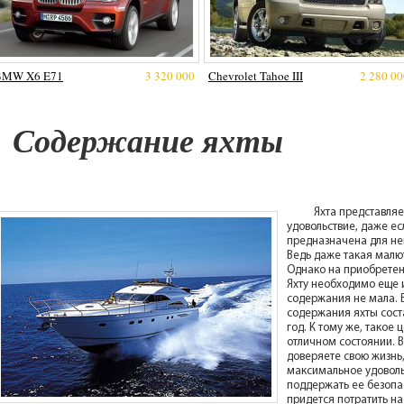
BMW X6 E71
3 320 000
Chevrolet Tahoe III
2 280 00
Содержание яхты
Яхта представля
удовольствие, даже е
предназначена для не
Ведь даже такая малют
Однако на приобретен
Яхту необходимо еще и
содержания не мала. 
содержания яхты сост
год. К тому же, такое
отличном состоянии. В
доверяете свою жизнь,
максимальное удоволь
поддержать ее безопа
придется потратить на