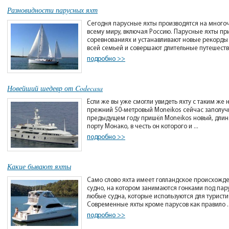
Разновидности парусных яхт
Сегодня парусные яхты производятся на много
всему миру, включая Россию. Парусные яхты пр
соревнованиях и устанавливают новые рекорды 
всей семьей и совершают длительные путешестви
подробно >>
Новейший шедевр от Codecasa
Если же вы уже смогли увидеть яхту с таким же 
прежний 50-метровый Moneikos сейчас заполучи
предыдущем году пришёл Moneikos новый, длина
порту Монако, в честь он которого и ...
подробно >>
Какие бывают яхты
Само слово яхта имеет голландское происхожде
судно, на котором занимаются гонками под пар
любые судна, которые используются для туристи
Современные яхты кроме парусов как правило ..
подробно >>