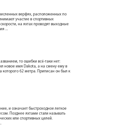
численных верфях, расположенных по
инимают участие в спортивных
скорости, на яхтах проводят выходные
я ...
названием, то ошибки всё-таки нет:
л новое имя Dakota, а на смену ему в
 которого 62 метра. Приписан он был к
ние, и означает быстроходное легкое
усом. Позднее яхтами стали называть
ческих или спортивных целей.
.