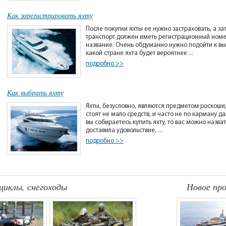
Как зарегистрировать яхту
После покупки яхты ее нужно застраховать, а за
транспорт должен иметь регистрационный номер,
название. Очень обдуманно нужно подойти к выб
какой стране яхта будет вероятнее ...
подробно >>
Как выбрать яхту
Яхты, безусловно, являются предметом роскош
стоят не мало средств, и часто не по карману д
вы собираетесь купить яхту, то вас можно назват
доставила удовольствие, ...
подробно >>
циклы, снегоходы
Новое пр