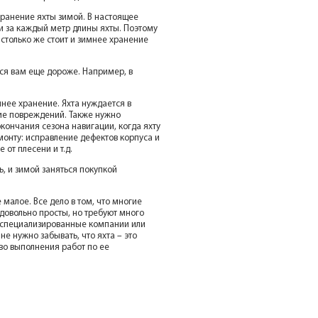
хранение яхты зимой. В настоящее
и за каждый метр длины яхты. Поэтому
 столько же стоит и зимнее хранение
тся вам еще дороже. Например, в
мнее хранение. Яхта нуждается в
ие повреждений. Также нужно
кончания сезона навигации, когда яхту
монту: исправление дефектов корпуса и
 от плесени и т.д.
, и зимой заняться покупкой
 малое. Все дело в том, что многие
довольно просты, но требуют много
 специализированные компании или
не нужно забывать, что яхта – это
во выполнения работ по ее