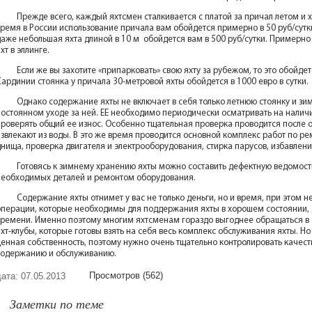
Прежде всего, каждый яхтсмен сталкивается с платой за причал летом и 
время в России использование причала вам обойдется примерно в 50 руб/сутк
даже небольшая яхта длиной в 10 м обойдется вам в 500 руб/сутки. Примерно
хт в эллинге.
Если же вы захотите «припарковать» свою яхту за рубежом, то это обойде
Сардинии стоянка у причала 30-метровой яхты обойдется в 1000 евро в сутки.
Однако содержание яхты не включает в себя только летнюю стоянку и зи
постоянном уходе за ней. ЕЕ необходимо периодически осматривать на налич
проверять общий ее износ. Особенно тщательная проверка проводится после о
извлекают из воды. В это же время проводится основной комплекс работ по ре
нища, проверка двигателя и электрооборудования, стирка парусов, избавление
Готовясь к зимнему хранению яхты можно составить дефектную ведомость
необходимых деталей и ремонтом оборудования.
Содержание яхты отнимет у вас не только деньги, но и время, при этом не
операции, которые необходимы для поддержания яхты в хорошем состоянии, 
времени. Именно поэтому многим яхтсменам гораздо выгоднее обращаться в
хт-клубы, которые готовы взять на себя весь комплекс обслуживания яхты. Но 
ценная собственность, поэтому нужно очень тщательно контролировать качест
содержанию и обслуживанию.
Просмотров (562)
дата: 07.05.2013
Заметки по теме