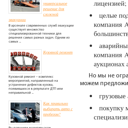
лицензией;
универсальное
решение для
целые по
сложной
эвакуации
компания A
В арсенале современных служб эвакуации
существует множество
большинств
специализированной техники для
решения самых разных задач. Одним из
самых ...
аварийны
Кузовной ремонт
компания A
аукционах 
Но мы не огр
Кузовной ремонт – комплекс
мероприятий, направленный на
можем предложи
устранение дефектов кузова,
появившихся в результате ДТП или
неправильной ...
грузовые
Как правильно
покупку м
выбирать авто с
пробегом?
специализи