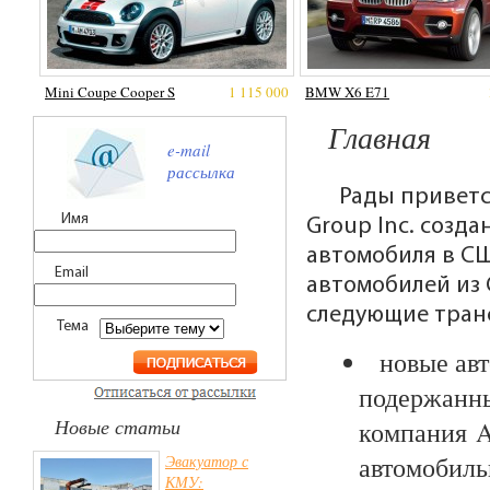
Mini Coupe Cooper S
1 115 000
BMW X6 E71
Главная
e-mail
рассылка
Рады приветс
Имя
Group Inc. созд
автомобиля в С
Email
автомобилей из
следующие тран
Тема
новые ав
подержанны
Новые статьи
компания A
автомобиль
Эвакуатор с
КМУ: